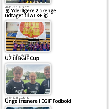
20-11-2023 08:47:21
🥇 Yderligere 2 drenge
udtaget til ATK+ 🥇
11-11-2023 19:25:03
U7 til BGIF Cup
02-10-2023 20:33:52
Unge trænere i EGIF Fodbold