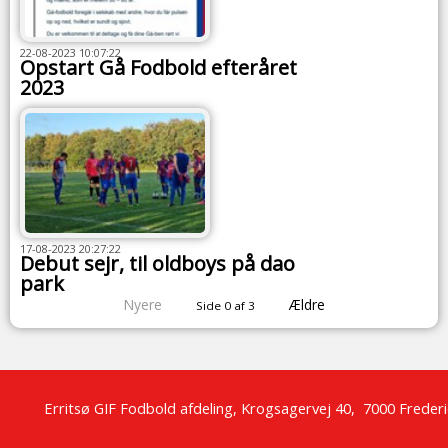
22-08-2023 10:07:22
Opstart Gå Fodbold efteråret
2023
17-08-2023 20:27:22
Debut sejr, til oldboys på dao
park
Nyere
Ældre
Side 0 af 3
Erritsø GIF Fodbold afdeling,
Krogsagervej
40,
7000 Frederi