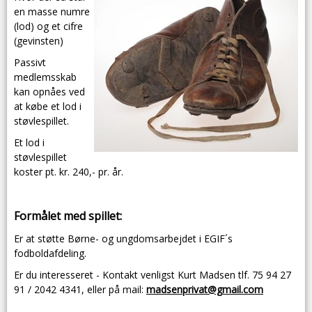
en masse numre
(lod) og et cifre
(gevinsten)
Passivt
medlemsskab
kan opnåes ved
at købe et lod i
støvlespillet.
Et lod i
støvlespillet
koster pt. kr. 240,- pr. år.
Formålet med spillet:
Er at støtte Børne- og ungdomsarbejdet i EGIF´s
fodboldafdeling.
Er du interesseret - Kontakt venligst Kurt Madsen tlf. 75 94 27
91 / 2042 4341, eller på mail:
madsenprivat@gmail.com