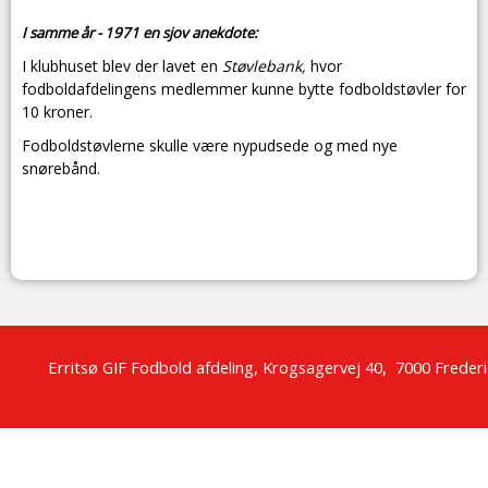
I samme år - 1971 en sjov anekdote:
I klubhuset blev der lavet en
Støvlebank,
hvor
fodboldafdelingens medlemmer kunne bytte fodboldstøvler for
10 kroner.
Fodboldstøvlerne skulle være nypudsede og med nye
snørebånd.
Erritsø GIF Fodbold afdeling,
Krogsagervej
40,
7000 Frederi