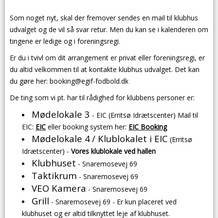
Som noget nyt, skal der fremover sendes en mail til klubhus
udvalget og de vil så svar retur. Men du kan se i kalenderen om
tingene er ledige og i foreningsregi.
Er du i tvivl om dit arrangement er privat eller foreningsregi, er
du altid velkommen til at kontakte klubhus udvalget. Det kan
du gøre her: booking@egif-fodbold.dk
De ting som vi pt. har til rådighed for klubbens personer er:
Mødelokale 3
- EIC (Erritsø Idrætscenter) Mail til
EIC:
EIC
eller booking system her:
EIC Booking
Mødelokale 4
/ Klublokalet i EIC
(Erritsø
Idrætscenter) -
Vores klublokale ved hallen
Klubhuset
- Snaremosevej 69
Taktikrum
- Snaremosevej 69
VEO Kamera
- Snaremosevej 69
Grill
- Snaremosevej 69 - Er kun placeret ved
klubhuset og er altid tilknyttet leje af klubhuset.