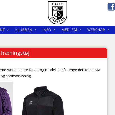
NT
KLUBBEN
INFO
MEDLEM
WEBSHOP
 træningstøj
erne være i andre farver og modeller, så længe det købes via
 og sponsorvisning.