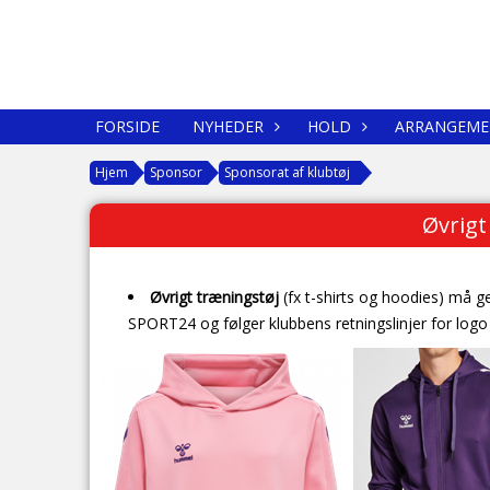
FORSIDE
NYHEDER
HOLD
ARRANGEME
Hjem
Sponsor
Sponsorat af klubtøj
Øvrigt
Øvrigt træningstøj
(fx t-shirts og hoodies) må g
SPORT24 og følger klubbens retningslinjer for logo