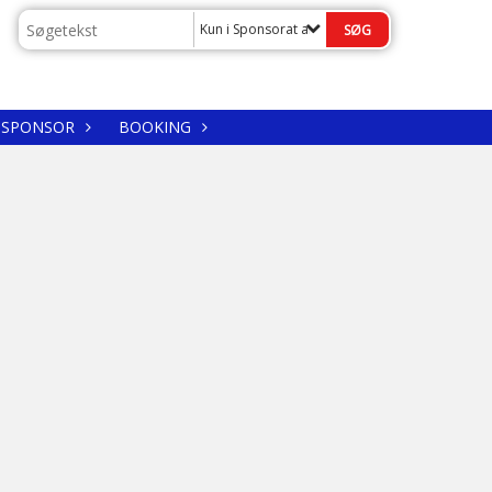
Kun i Sponsorat af klubtøj
SPONSOR
BOOKING