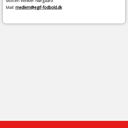
Morten Winkler Nørgaard
Mail:
medlem@egif-fodbold.dk