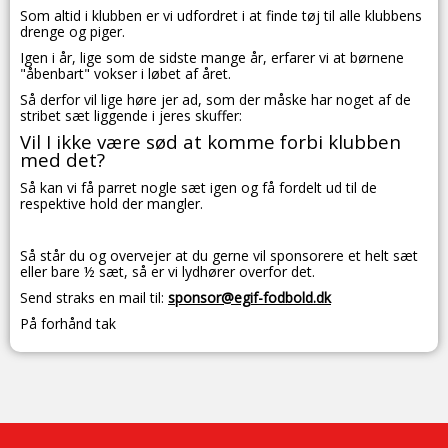
Som altid i klubben er vi udfordret i at finde tøj til alle klubbens
drenge og piger.
Igen i år, lige som de sidste mange år, erfarer vi at børnene
"åbenbart" vokser i løbet af året.
Så derfor vil lige høre jer ad, som der måske har noget af de
stribet sæt liggende i jeres skuffer:
Vil I ikke være sød at komme forbi klubben
med det?
Så kan vi få parret nogle sæt igen og få fordelt ud til de
respektive hold der mangler.
Så står du og overvejer at du gerne vil sponsorere et helt sæt
eller bare ½ sæt, så er vi lydhører overfor det.
Send straks en mail til:
sponsor@egif-fodbold.dk
På forhånd tak