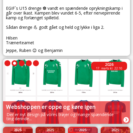
EGIF´s U15 drenge ⚽️ vandt en spændende oprykningskamp i
går over Ikast. Kampen blev vundet 6-5, efter nervepirrende
kamp og forlænget spilletid.
Sådan drenge 💪 godt gået og held og lykke i liga 2.
Hilsen
Trænerteamet
Jeppe, Ruben 😉 og Benjamin
2026
17. marts kl. 22:10
Webshoppen er oppe og køre igen
Der er nyt design på vores trøjer og mange spændende
ting derinde...
2025
2025
2025
2025