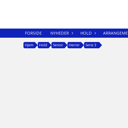
FORSIDE
NYHEDER
HOLD
ARRANGEME
Hjem
Hold
Senior
Herrer
Serie 3